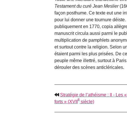
Testament du curé Jean Meslier
(166
façon posthume. Ce texte eut une infl
pour lui donner une tournure déiste
publiquement en 1770, copia allèg
manuscrit circula aussi parmi le publ
multiplication de pamphlets anonyme
et surtout contre la religion. Selon 
étaient parmi les plus prisées. De cet
peuple même illettré, surtout à Pari
dérouler des scènes anticléricales.
Stratégie de l’athéisme : II - Les «
e
forts » (XVII
siècle)