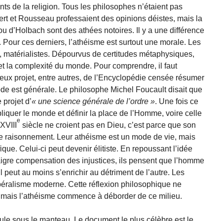
nts de la religion. Tous les philosophes n’étaient pas
mbert et Rousseau professaient des opinions déistes, mais la
u d’Holbach sont des athées notoires. Il y a une différence
 Pour ces derniers, l’athéisme est surtout une morale. Les
 matérialistes. Dépourvus de certitudes métaphysiques,
et la complexité du monde. Pour comprendre, il faut
ameux projet, entre autres, de l’Encyclopédie censée résumer
ode est générale. Le philosophe Michel Foucault disait que
projet d’
une science générale de l’ordre
. Une fois ce
pliquer le monde et définir la place de l’Homme, voire celle
e
XVIII
siècle ne croient pas en Dieu, c’est parce que son
le raisonnement. Leur athéisme est un mode de vie, mais
ique. Celui-ci peut devenir élitiste. En repoussant l’idée
aigre compensation des injustices, ils pensent que l’homme
l peut au moins s’enrichir au détriment de l’autre. Les
béralisme moderne. Cette réflexion philosophique ne
, mais l’athéisme commence à déborder de ce milieu.
rcule sous le manteau. Le document le plus célèbre est le