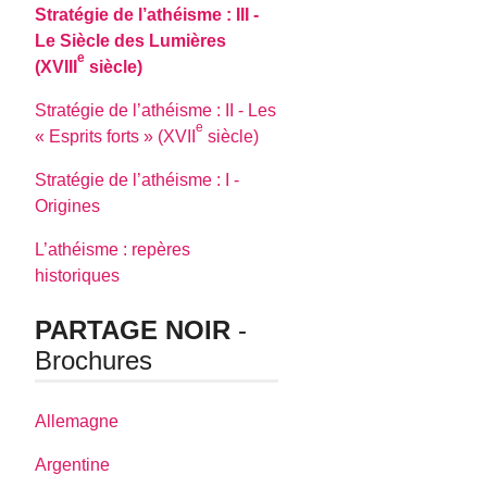
Stratégie de l’athéisme : III -
Le Siècle des Lumières
e
(XVIII
siècle)
Stratégie de l’athéisme : II - Les
e
« Esprits forts » (XVII
siècle)
Stratégie de l’athéisme : I -
Origines
L’athéisme : repères
historiques
PARTAGE NOIR
-
Brochures
Allemagne
Argentine