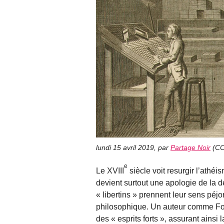
lundi 15 avril 2019
,
par
Partage Noir
(
CC
e
Le XVIII
siècle voit resurgir l’athéi
devient surtout une apologie de la d
« libertins » prennent leur sens péjora
philosophique. Un auteur comme Fon
des « esprits forts », assurant ainsi