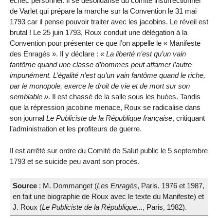
échec personnel. Il se désolidarise du comité insurrectionnel
de Varlet qui prépare la marche sur la Convention le 31 mai
1793 car il pense pouvoir traiter avec les jacobins. Le réveil est
brutal ! Le 25 juin 1793, Roux conduit une délégation à la
Convention pour présenter ce que l’on appelle le « Manifeste
des Enragés ». Il y déclare :
La liberté n’est qu’un vain
fantôme quand une classe d’hommes peut affamer l’autre
impunément. L’égalité n’est qu’un vain fantôme quand le riche,
par le monopole, exerce le droit de vie et de mort sur son
semblable
. Il est chassé de la salle sous les huées. Tandis
que la répression jacobine menace, Roux se radicalise dans
son journal
Le Publiciste de la République française
, critiquant
l’administration et les profiteurs de guerre.
Il est arrêté sur ordre du Comité de Salut public le 5 septembre
1793 et se suicide peu avant son procès.
Source
: M. Dommanget (
Les Enragés
, Paris, 1976 et 1987,
en fait une biographie de Roux avec le texte du Manifeste) et
J. Roux (
Le Publiciste de la République...
, Paris, 1982).