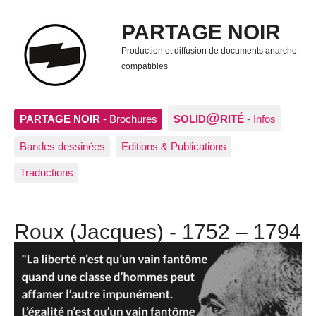
PARTAGE NOIR
Production et diffusion de documents anarcho-
compatibles
@
PARTAGE NOIR
- Brochures
SOLID
RITÉ
- Infos
Bandes dessinées
Editions & Publications
Traductions
Roux (Jacques) - 1752 – 1794