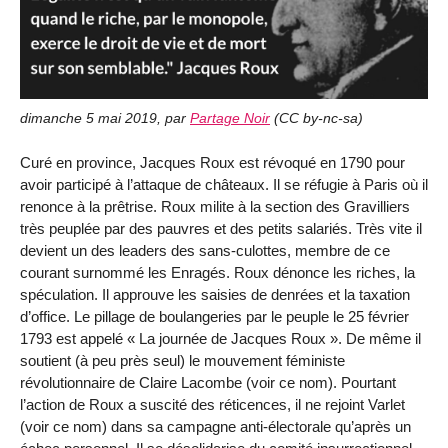
dimanche 5 mai 2019
,
par
Partage Noir
(
CC by-nc-sa
)
Curé en province, Jacques Roux est révoqué en 1790 pour
avoir participé à l’attaque de châteaux. Il se réfugie à Paris où il
renonce à la prêtrise. Roux milite à la section des Gravilliers
très peuplée par des pauvres et des petits salariés. Très vite il
devient un des leaders des sans-culottes, membre de ce
courant surnommé les Enragés. Roux dénonce les riches, la
spéculation. Il approuve les saisies de denrées et la taxation
d’office. Le pillage de boulangeries par le peuple le 25 février
1793 est appelé « La journée de Jacques Roux ». De même il
soutient (à peu près seul) le mouvement féministe
révolutionnaire de Claire Lacombe (voir ce nom). Pourtant
l’action de Roux a suscité des réticences, il ne rejoint Varlet
(voir ce nom) dans sa campagne anti-électorale qu’après un