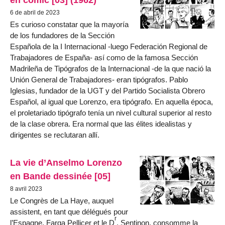
6 de abril de 2023
Es curioso constatar que la mayoría
de los fundadores de la Sección
Española de la I Internacional -luego Federación Regional de
Trabajadores de España- así como de la famosa Sección
Madrileña de Tipógrafos de la Internacional -de la que nació la
Unión General de Trabajadores- eran tipógrafos. Pablo
Iglesias, fundador de la UGT y del Partido Socialista Obrero
Español, al igual que Lorenzo, era tipógrafo. En aquella época,
el proletariado tipógrafo tenía un nivel cultural superior al resto
de la clase obrera. Era normal que las élites idealistas y
dirigentes se reclutaran allí.
La vie d’Anselmo Lorenzo
en Bande dessinée [05]
8 avril 2023
Le Congrès de La Haye, auquel
assistent, en tant que délégués pour
r
l’Espagne, Farga Pellicer et le D
. Sentinon, consomme la