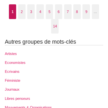
1
2
3
4
5
6
7
8
9
…
14
Autres groupes de mots-clés
Artistes
Economistes
Ecrivains
Féministe
Journaux
Libres penseurs
Mouvements & Organisations