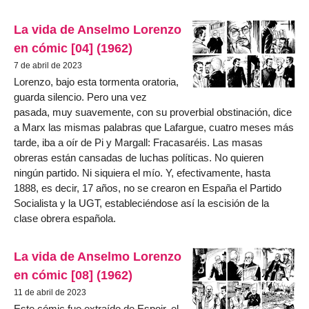
La vida de Anselmo Lorenzo
en cómic [04] (1962)
7 de abril de 2023
Lorenzo, bajo esta tormenta oratoria,
guarda silencio. Pero una vez
pasada, muy suavemente, con su proverbial obstinación, dice
a Marx las mismas palabras que Lafargue, cuatro meses más
tarde, iba a oír de Pi y Margall: Fracasaréis. Las masas
obreras están cansadas de luchas políticas. No quieren
ningún partido. Ni siquiera el mío. Y, efectivamente, hasta
1888, es decir, 17 años, no se crearon en España el Partido
Socialista y la UGT, estableciéndose así la escisión de la
clase obrera española.
La vida de Anselmo Lorenzo
en cómic [08] (1962)
11 de abril de 2023
Este cómic fue extraído de Espoir, el