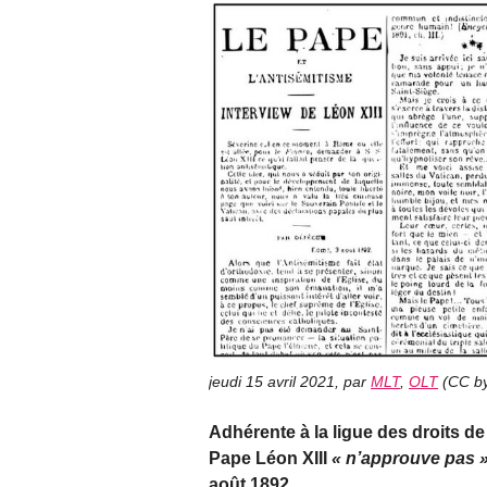
jeudi 15 avril 2021
,
par
MLT
,
OLT
(
CC by
Adhérente à la ligue des droits de
Pape Léon XIII
n’approuve pas
août 1892.