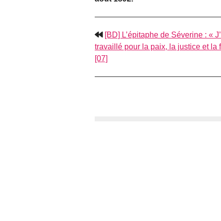
[BD] L’épitaphe de Séverine :
J
travaillé pour la paix, la justice et la 
[07]