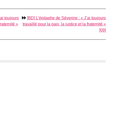
’ai toujours
[BD] L’épitaphe de Séverine :
J’ai toujours
fraternité
travaillé pour la paix, la justice et la fraternité
[09]