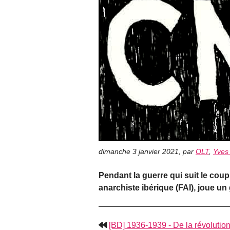
dimanche 3 janvier 2021
,
par
OLT
,
Yves
Pendant la guerre qui suit le coup
anarchiste ibérique (FAI), joue un 
[BD] 1936-1939 - De la révolutio