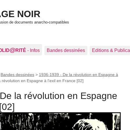
GE NOIR
ffusion de documents anarcho-compatibles
@
OLID
RITÉ
- Infos
Bandes dessinées
Editions & Publica
>
Bandes dessinées
>
1936-1939 - De la révolution en Espagne à
 révolution en Espagne à l’exil en France [02]
De la révolution en Espagne
[02]