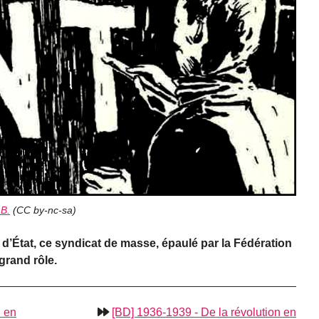
 B.
(
CC by-nc-sa
)
 d’État, ce syndicat de masse, épaulé par la Fédération
grand rôle.
n en
[BD] 1936-1939 - De la révolution en