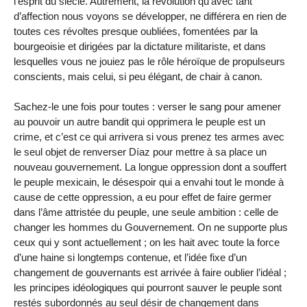
l’esprit du siècle. Autrement, la révolution qu’avec tant
d’affection nous voyons se développer, ne différera en rien de
toutes ces révoltes presque oubliées, fomentées par la
bourgeoisie et dirigées par la dictature militariste, et dans
lesquelles vous ne jouiez pas le rôle héroïque de propulseurs
conscients, mais celui, si peu élégant, de chair à canon.
Sachez-le une fois pour toutes : verser le sang pour amener
au pouvoir un autre bandit qui opprimera le peuple est un
crime, et c’est ce qui arrivera si vous prenez tes armes avec
le seul objet de renverser Díaz pour mettre à sa place un
nouveau gouvernement. La longue oppression dont a souffert
le peuple mexicain, le désespoir qui a envahi tout le monde à
cause de cette oppression, a eu pour effet de faire germer
dans l’âme attristée du peuple, une seule ambition : celle de
changer les hommes du Gouvernement. On ne supporte plus
ceux qui y sont actuellement ; on les hait avec toute la force
d’une haine si longtemps contenue, et l’idée fixe d’un
changement de gouvernants est arrivée à faire oublier l’idéal ;
les principes idéologiques qui pourront sauver le peuple sont
restés subordonnés au seul désir de changement dans