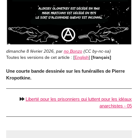
dimanche 8 février 2026
,
par
no Bonzo
(
CC by-nc-sa
)
Toutes les versions de cet article :
[
English
]
[français]
Une courte bande dessinée sur les funérailles de Pierre
Kropotkine.
Liberté pour les prisonniers qui luttent pour les idéaux
anarchistes - 05