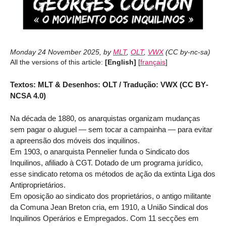
Monday 24 November 2025
,
by
MLT
,
OLT
,
VWX
(
CC by-nc-sa
)
All the versions of this article:
[English]
[
français
]
Textos: MLT & Desenhos: OLT / Tradução: VWX (CC BY­
NC­SA 4.0)
Na década de 1880, os anarquistas organizam mudanças
sem pagar o aluguel — sem tocar a campainha — para evitar
a apreensão dos móveis dos inquilinos.
Em 1903, o anarquista Pennelier funda o Sindicato dos
Inquilinos, afiliado à CGT. Dotado de um programa jurídico,
esse sindicato retoma os métodos de ação da extinta Liga dos
Antiproprietários.
Em oposição ao sindicato dos proprietários, o antigo militante
da Comuna Jean Breton cria, em 1910, a União Sindical dos
Inquilinos Operários e Empregados. Com 11 secções em