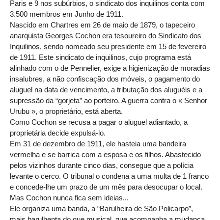
Paris e 9 nos subúrbios, o sindicato dos inquilinos conta com
3.500 membros em Junho de 1911.
Nascido em Chartres em 26 de maio de 1879, o tapeceiro
anarquista Georges Cochon era tesoureiro do Sindicato dos
Inquilinos, sendo nomeado seu presidente em 15 de fevereiro
de 1911. Este sindicato de inquilinos, cujo programa está
alinhado com o de Pennelier, exige a higienização de moradias
insalubres, a não confiscação dos móveis, o pagamento do
aluguel na data de vencimento, a tributação dos aluguéis e a
supressão da “gorjeta” ao porteiro. A guerra contra o « Senhor
Urubu », o proprietário, está aberta.
Como Cochon se recusa a pagar o aluguel adiantado, a
proprietária decide expulsá-lo.
Em 31 de dezembro de 1911, ele hasteia uma bandeira
vermelha e se barrica com a esposa e os filhos. Abastecido
pelos vizinhos durante cinco dias, consegue que a polícia
levante o cerco. O tribunal o condena a uma multa de 1 franco
e concede-lhe um prazo de um mês para desocupar o local.
Mas Cochon nunca fica sem ideias...
Ele organiza uma banda, a “Barulheira de São Policarpo”,
mais barulhenta do que musical, que acompanha a mudança