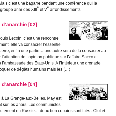
Mais c’est une bagarre pendant une conférence qui la
e
e
e groupe anar des XIII
et V
arrondissements.
 d’anarchie [02]
ouis Lecoin, c’est une rencontre
ment, elle va consacrer l’essentiel
guerre, enfin une partie… une autre sera de la consacrer au
’attention de l’opinion publique sur l’affaire Sacco et
à l’ambassade des États-Unis. A l’intérieur une grenade
ovoquer de dégâts humains mais les (…)
 d’anarchie [04]
g à La Grange-aux-Belles, May est
nt sur les anars. Les communistes
ulement en Russie… deux bon copains sont tués : Clot et