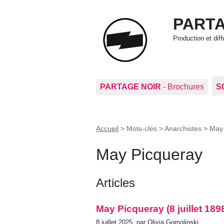
PARTA
Production et di
PARTAGE NOIR
- Brochures
S
Accueil
> Mots-clés > Anarchistes >
May 
May Picqueray
Articles
May Picqueray (8 juillet 18
8 juillet 2025, par Olivia Gomolinski