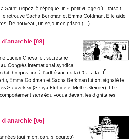
 Saint-Tropez, à l’époque un « petit village où il faisait
à, elle retrouve Sacha Berkman et Emma Goldman. Elle aide
es. De nouveau, un séjour en prison (…)
 d’anarchie [03]
e Lucien Chevalier, secrétaire
 au Congrès international syndical
e
at d’opposition à l’adhésion de la CGT à la III
partir, Emma Goldman et Sacha Berkman lui ont signalé le
les Solovetsky (Senya Flehine et Mollie Steimer). Elle
n comportement sans équivoque devant les dignitaires
 d’anarchie [06]
années (qui m’ont paru si courtes),