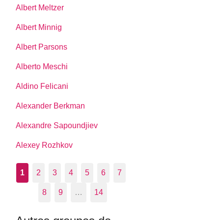
Albert Meltzer
Albert Minnig
Albert Parsons
Alberto Meschi
Aldino Felicani
Alexander Berkman
Alexandre Sapoundjiev
Alexey Rozhkov
1
2
3
4
5
6
7
8
9
…
14