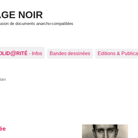
GE NOIR
ffusion de documents anarcho-compatibles
@
OLID
RITÉ
- Infos
Bandes dessinées
Editions & Publica
ian
gée