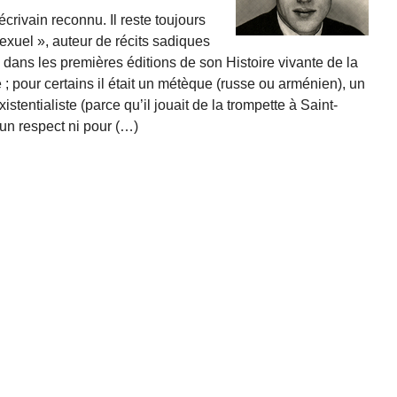
crivain reconnu. Il reste tou­jours
exuel », auteur de récits sa­diques
re dans les premières éditions de son Histoire vivante de la
né ; pour certains il était un métèque (russe ou arménien), un
xistentialiste (parce qu’il jouait de la trompette à Saint-
un respect ni pour (…)