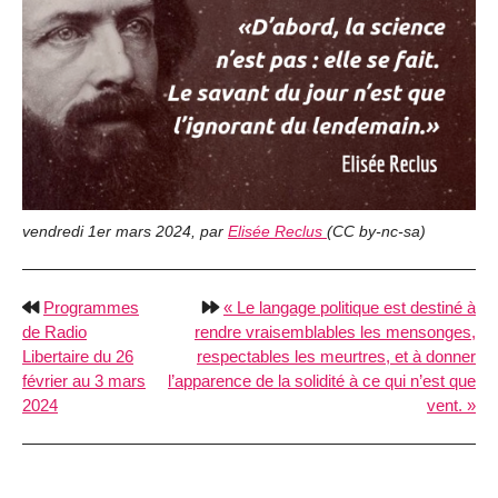
vendredi 1er mars 2024
,
par
Elisée Reclus
(
CC by-nc-sa
)
Programmes
Le langage politique est destiné à
de Radio
rendre vraisemblables les mensonges,
Libertaire du 26
respectables les meurtres, et à donner
février au 3 mars
l’apparence de la solidité à ce qui n’est que
2024
vent.