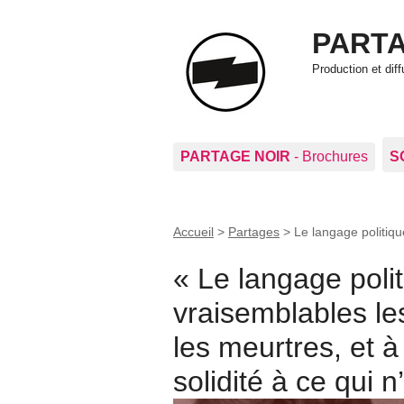
PARTA
Production et di
PARTAGE NOIR
- Brochures
S
Accueil
>
Partages
>
Le langage politiq
Le langage polit
vraisemblables l
les meurtres, et 
solidité à ce qui n