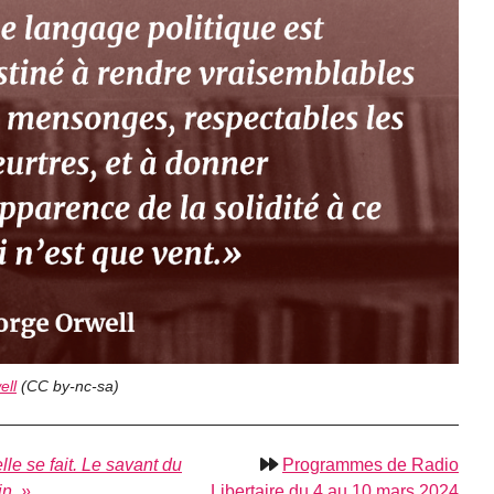
ell
(
CC by-nc-sa
)
lle se fait. Le savant du
Programmes de Radio
in. »
Libertaire du 4 au 10 mars 2024