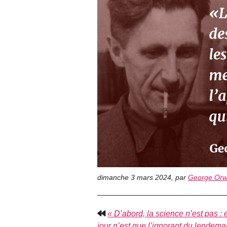
dimanche 3 mars 2024
,
par
George Orw
« D’abord, la science n’est pas : e
jour n’est que l’ignorant du lendema