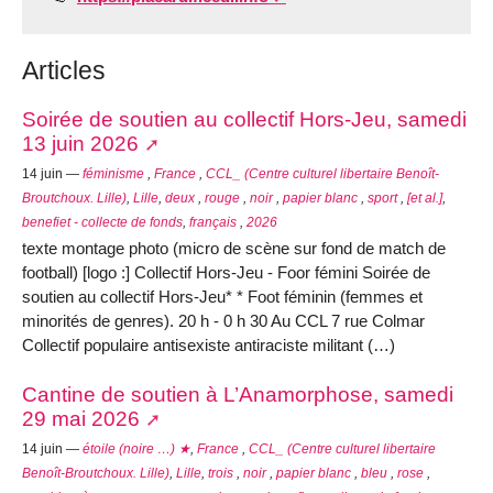
Articles
Soirée de soutien au collectif Hors-Jeu, samedi
13 juin 2026
14 juin —
féminisme
,
France
,
CCL_ (Centre culturel libertaire Benoît-
Broutchoux. Lille)
,
Lille
,
deux
,
rouge
,
noir
,
papier blanc
,
sport
,
[et al.]
,
benefiet - collecte de fonds
,
français
,
2026
texte montage photo (micro de scène sur fond de match de
football) [logo :] Collectif Hors-Jeu - Foor fémini Soirée de
soutien au collectif Hors-Jeu* * Foot féminin (femmes et
minorités de genres). 20 h - 0 h 30 Au CCL 7 rue Colmar
Collectif populaire antisexiste antiraciste militant (…)
Cantine de soutien à L’Anamorphose, samedi
29 mai 2026
14 juin —
étoile (noire …) ★
,
France
,
CCL_ (Centre culturel libertaire
Benoît-Broutchoux. Lille)
,
Lille
,
trois
,
noir
,
papier blanc
,
bleu
,
rose
,