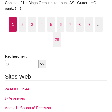
Cantine ! 21 h Bingo Crépuscule - punk ASL Gutter - HC
punk, (…)
1
2
3
4
5
6
7
8
9
…
29
Rechercher :
Sites Web
24 AOÛT 1944
@Anarlivres
Accueil - Solidarité FreeAzat