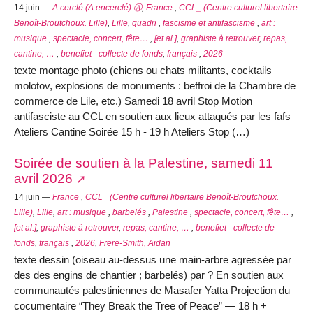
14 juin —
A cerclé (A encerclé) Ⓐ
,
France
,
CCL_ (Centre culturel libertaire
Benoît-Broutchoux. Lille)
,
Lille
,
quadri
,
fascisme et antifascisme
,
art :
musique
,
spectacle, concert, fête…
,
[et al.]
,
graphiste à retrouver
,
repas,
cantine, …
,
benefiet - collecte de fonds
,
français
,
2026
texte montage photo (chiens ou chats militants, cocktails
molotov, explosions de monuments : beffroi de la Chambre de
commerce de Lile, etc.) Samedi 18 avril Stop Motion
antifasciste au CCL en soutien aux lieux attaqués par les fafs
Ateliers Cantine Soirée 15 h - 19 h Ateliers Stop (…)
Soirée de soutien à la Palestine, samedi 11
avril 2026
14 juin —
France
,
CCL_ (Centre culturel libertaire Benoît-Broutchoux.
Lille)
,
Lille
,
art : musique
,
barbelés
,
Palestine
,
spectacle, concert, fête…
,
[et al.]
,
graphiste à retrouver
,
repas, cantine, …
,
benefiet - collecte de
fonds
,
français
,
2026
,
Frere-Smith, Aidan
texte dessin (oiseau au-dessus une main-arbre agressée par
des des engins de chantier ; barbelés) par ? En soutien aux
communautés palestiniennes de Masafer Yatta Projection du
cocumentaire “They Break the Tree of Peace” — 18 h +