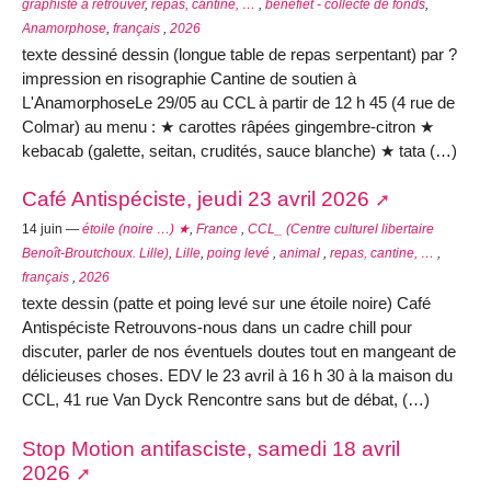
graphiste à retrouver
,
repas, cantine, …
,
benefiet - collecte de fonds
,
Anamorphose
,
français
,
2026
texte dessiné dessin (longue table de repas serpentant) par ?
impression en risographie Cantine de soutien à
L'AnamorphoseLe 29/05 au CCL à partir de 12 h 45 (4 rue de
Colmar) au menu : ★ carottes râpées gingembre-citron ★
kebacab (galette, seitan, crudités, sauce blanche) ★ tata (…)
Café Antispéciste, jeudi 23 avril 2026
14 juin —
étoile (noire …) ★
,
France
,
CCL_ (Centre culturel libertaire
Benoît-Broutchoux. Lille)
,
Lille
,
poing levé
,
animal
,
repas, cantine, …
,
français
,
2026
texte dessin (patte et poing levé sur une étoile noire) Café
Antispéciste Retrouvons-nous dans un cadre chill pour
discuter, parler de nos éventuels doutes tout en mangeant de
délicieuses choses. EDV le 23 avril à 16 h 30 à la maison du
CCL, 41 rue Van Dyck Rencontre sans but de débat, (…)
Stop Motion antifasciste, samedi 18 avril
2026