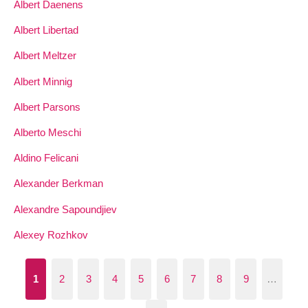
Albert Daenens
Albert Libertad
Albert Meltzer
Albert Minnig
Albert Parsons
Alberto Meschi
Aldino Felicani
Alexander Berkman
Alexandre Sapoundjiev
Alexey Rozhkov
1
2
3
4
5
6
7
8
9
…