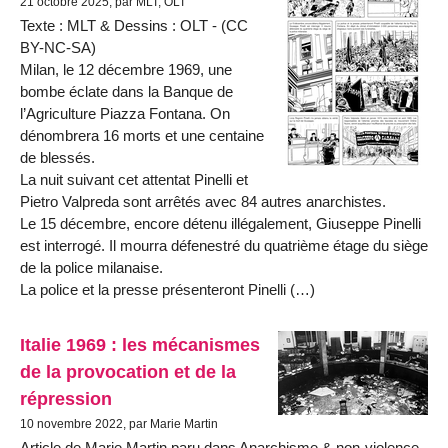
21 octobre 2025, par MLT, OLT
Texte : MLT & Dessins : OLT - (CC
BY-NC-SA)
Milan, le 12 décembre 1969, une
bombe éclate dans la Banque de
l’Agriculture Piazza Fontana. On
dénombrera 16 morts et une centaine
de blessés.
La nuit suivant cet attentat Pinelli et
Pietro Valpreda sont arrêtés avec 84 autres anarchistes.
Le 15 décembre, encore détenu illégalement, Giuseppe Pinelli
est interrogé. Il mourra défenestré du quatrième étage du siège
de la police milanaise.
La police et la presse présenteront Pinelli (…)
Italie 1969 : les mécanismes
de la provocation et de la
répression
10 novembre 2022, par Marie Martin
Article de Marie Martin paru dans Anarchisme & non-violence