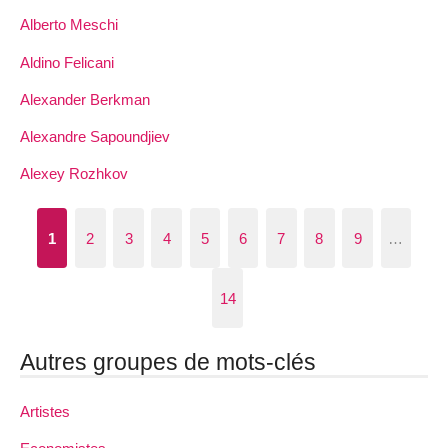
Alberto Meschi
Aldino Felicani
Alexander Berkman
Alexandre Sapoundjiev
Alexey Rozhkov
1
2
3
4
5
6
7
8
9
…
14
Autres groupes de mots-clés
Artistes