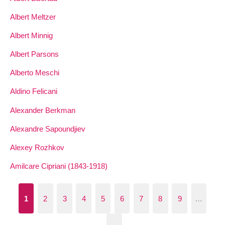
Albert Meltzer
Albert Minnig
Albert Parsons
Alberto Meschi
Aldino Felicani
Alexander Berkman
Alexandre Sapoundjiev
Alexey Rozhkov
Amilcare Cipriani (1843-1918)
1
2
3
4
5
6
7
8
9
…