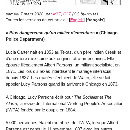
samedi 7 mars 2026
,
par
MLT
,
OLT
(
CC by-nc-sa
)
Toutes les versions de cet article :
[
English
]
[français]
Plus dangereuse qu’un millier d’émeutiers
(Chicago
Police Department)
Lucia Carter naît en 1853 au Texas, d’un père indien Creek et
d’une mère mexicaine aux origines afro-américaines. Elle
épouse illégalement Albert Parsons, un militant socialiste, en
1871. Les lois du Texas interdisent le mariage interracial
depuis 1837. Les mariés s’enfuient de Waco, elle se fait
appeler Lucy Parsons quand ils arrivent à Chicago en 1873.
A Chicago, Lucy Parsons écrit pour
The Socialist
et
The
Alarm
, la revue de l’International Working People’s Association
(IWPA) fondée par le couple en 1884.
5 000 personnes étaient membres de l’IWPA, lorsque Albert
Parsons est pendu le 11 novembre 1887 avec les autres