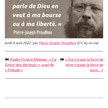
lundi 4 avril 2022
,
par
Pierre-Joseph Proudhon
(
CC by-nc-sa
)
[Audio] Octave Mirbeau : « La
Qui n’a pas la force de
Grève des électeurs », suivi de
rêver n’a pas la force de
« Prélude »
vivre...