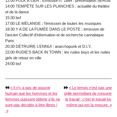
12:00 FOLK À LIER : Émission n° 1884 : présentation SERGE
14:00 TEMPÊTE SUR LES PLANCHES : actualité du théâtre
et de la danse
15:30 bsf
17:00 LE MÉLANGE : l’émission de toutes les musiques
18:30 Y A DE LA FUMÉE DANS LE POSTE : émission de
l’ancien Collectif d’information et de recherche cannabique
Paris
20:30 DÉTRUIRE L’ENNUI : anarchopunk et D.I.Y.
22:00 RUDIE’S BACK IN TOWN : les rudes boys et les rudes
girls de retour en ville
24:00 bsf
Il n’y a pas de pouvoir
Le temps n’est pas une
humain que les hommes et les
grille permettant de mesurer
femmes puissent obtenir s’ils ne
le travail ; c’est le travail lui-
sont pas décidés à être libres !
même qui est la mesure.