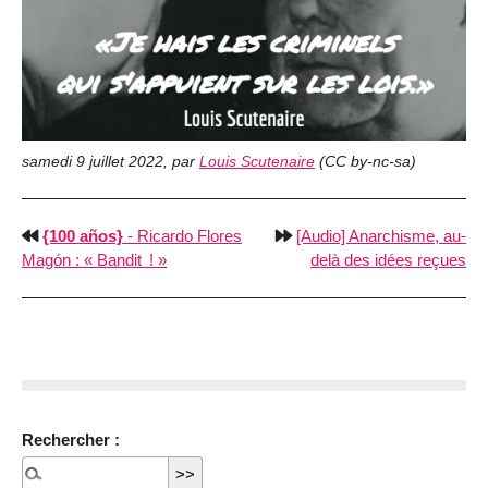
samedi 9 juillet 2022
,
par
Louis Scutenaire
(
CC by-nc-sa
)
{100 años}
- Ricardo Flores
[Audio] Anarchisme, au-
Magón : « Bandit ! »
delà des idées reçues
Rechercher :