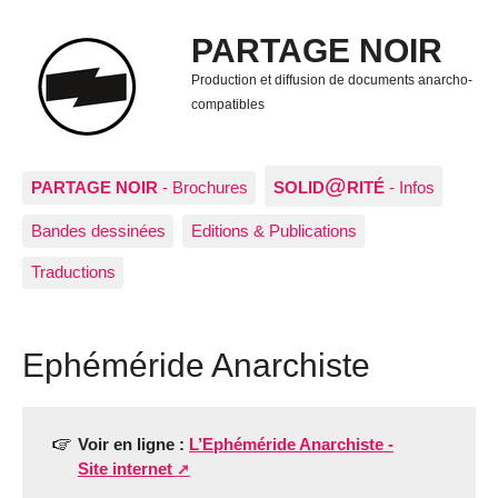
PARTAGE NOIR
Production et diffusion de documents anarcho-
compatibles
@
PARTAGE NOIR
- Brochures
SOLID
RITÉ
- Infos
Bandes dessinées
Editions & Publications
Traductions
Ephéméride Anarchiste
Voir en ligne :
L’Ephéméride Anarchiste -
Site internet