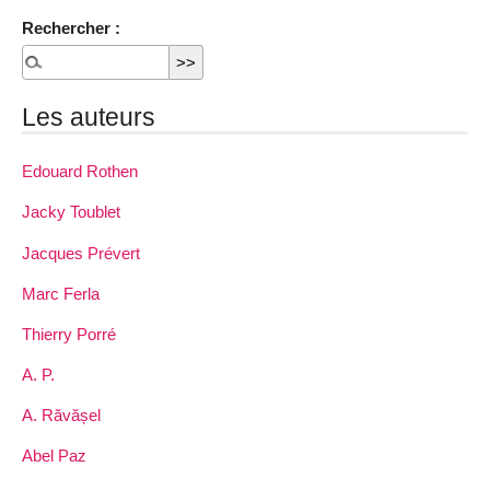
Rechercher :
Les auteurs
Edouard Rothen
Jacky Toublet
Jacques Prévert
Marc Ferla
Thierry Porré
A. P.
A. Răvășel
Abel Paz