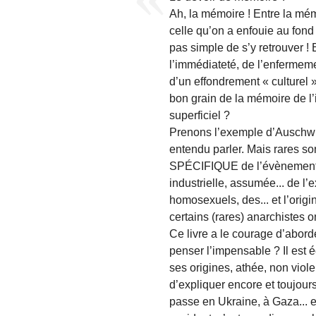
Ah, la mémoire ! Entre la mém
celle qu’on a enfouie au fond 
pas simple de s’y retrouver ! 
l’immédiateté, de l’enfermem
d’un effondrement « culturel 
bon grain de la mémoire de l’i
superficiel ?
Prenons l’exemple d’Auschwit
entendu parler. Mais rares so
SPÉCIFIQUE de l’évènement. À
industrielle, assumée... de l’
homosexuels, des... et l’ori
certains (rares) anarchistes 
Ce livre a le courage d’aborde
penser l’impensable ? Il est 
ses origines, athée, non violent
d’expliquer encore et toujour
passe en Ukraine, à Gaza... et