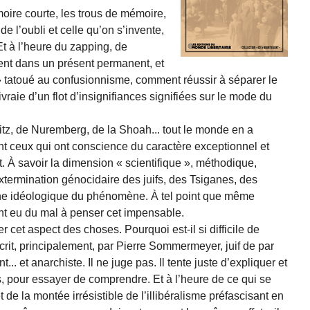
oire courte, les trous de mémoire,
de l’oubli et celle qu’on s’invente,
Et à l’heure du zapping, de
ent dans un présent permanent, et
» tatoué au confusionnisme, comment réussir à séparer le
vraie d’un flot d’insignifiances signifiées sur le mode du
z, de Nuremberg, de la Shoah... tout le monde en a
nt ceux qui ont conscience du caractère exceptionnel et
 savoir la dimension « scientifique », méthodique,
extermination génocidaire des juifs, des Tsiganes, des
gine idéologique du phénomène. À tel point que même
ont eu du mal à penser cet impensable.
r cet aspect des choses. Pourquoi est-il si difficile de
écrit, principalement, par Pierre Sommermeyer, juif de par
... et anarchiste. Il ne juge pas. Il tente juste d’expliquer et
s, pour essayer de comprendre. Et à l’heure de ce qui se
 de la montée irrésistible de l’illibéralisme préfascisant en