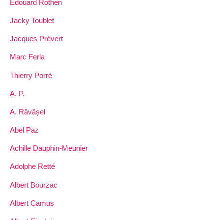
Edouard Rothen
Jacky Toublet
Jacques Prévert
Marc Ferla
Thierry Porré
A. P.
A. Răvășel
Abel Paz
Achille Dauphin-Meunier
Adolphe Retté
Albert Bourzac
Albert Camus