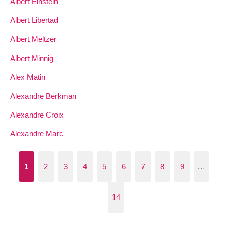
Albert Einstein
Albert Libertad
Albert Meltzer
Albert Minnig
Alex Matin
Alexandre Berkman
Alexandre Croix
Alexandre Marc
1
2
3
4
5
6
7
8
9
…
14