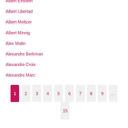
Albert Einstein
Albert Libertad
Albert Meltzer
Albert Minnig
Alex Matin
Alexandre Berkman
Alexandre Croix
Alexandre Marc
1
2
3
4
5
6
7
8
9
…
15