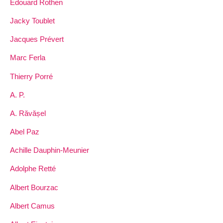
Edouard Rothen
Jacky Toublet
Jacques Prévert
Marc Ferla
Thierry Porré
A. P.
A. Răvășel
Abel Paz
Achille Dauphin-Meunier
Adolphe Retté
Albert Bourzac
Albert Camus